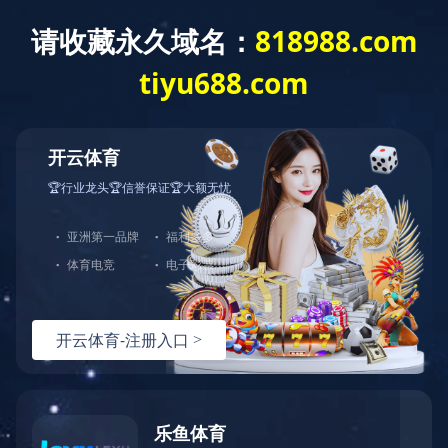
开云网页版·官方端在线
导航菜单
导
航
菜
您的位置：
开云网页版·官方端在线-开云(中国)
>
业务类型
>
全过
单
程工程咨询
全过程工程咨询