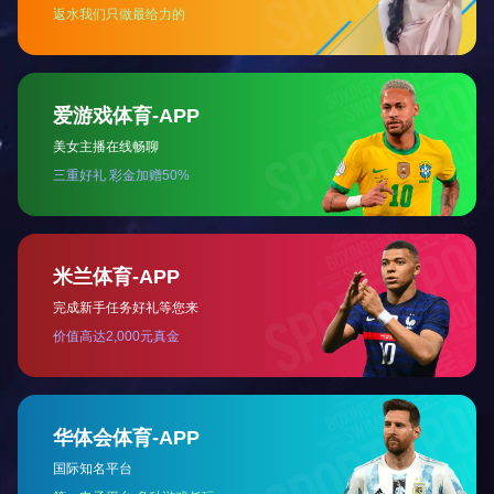
开云网页版·官方端在线-开云(中国) 中标汕头市潮阳区财政局财政
性资
开云网页版·官方端在线-开云(中国) 工程咨询公司设计部助力联沙
社区
开云网页版·官方端在线-开云(中国) 公司成功入库南沙横沥镇工程
咨询
开云网页版·官方端在线-开云(中国) 公司成功入库南沙黄阁镇工程
监理
公司入选95007部队建筑工程设计
联系我们
联系人：林经理
手 机：18022366030
邮 箱：767877449@qq.com