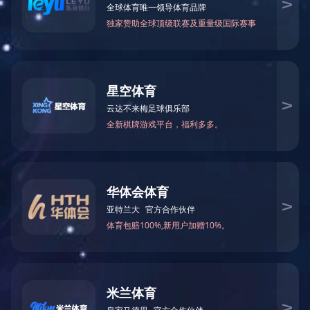
MZZH2023HG0601）采购
广州市荔湾区西关实验小学2023年学生外出社会实践活动
项目更正公告
广东省公安厅2021-102毒品实验技术中心2022年度消耗
品采购项目终止公告
广宁县消防救援大队定制智能（电动）战斗服架、储物架
采购项目更正公告
东沙街2022年公厕管养服务项目采购暂停公告
广州市水上运动管理中心空调及消防设施维护保养服务项
目（项目编号：ZHCG2022
广州珠江公园2022年公园摆花经费项目 （项目编号：
ZHCG20220203）