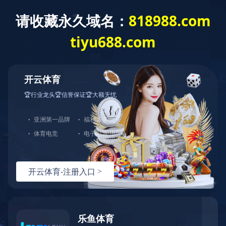
开云网页版·官方端在线
导航菜单
导
航
菜
您的位置：
开云网页版·官方端在线-开云(中国)
>
招标和采购公告
单
>
更正公告
更正公告
广州市信息技术职业学校科教城新校区搬迁入驻购置项目
（窗帘采购） 更正公告
梅州市职业技术学校空调设备采购项目（项目编号：