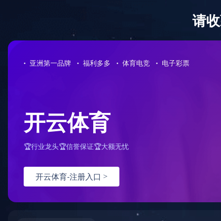
开云网页版·官方端在线
欢迎光临~开云网页版·官方端在线-开云(中国)
开云网页版·官方端在线-开云(中国)
开云网页版·官方端在线
联系方式