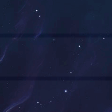
网页版·官方端在线
>
公司公告
公告
网页版·官方端在线-开云(中国) 网站全新改版上线