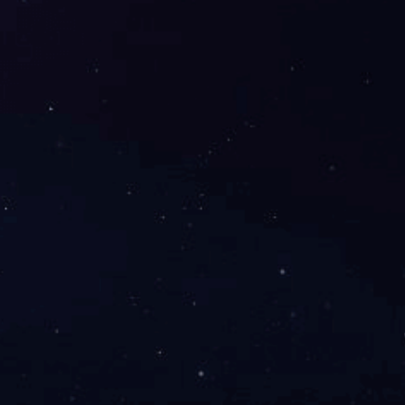
业务类型
·官
工程监理
代建
工程造价咨询