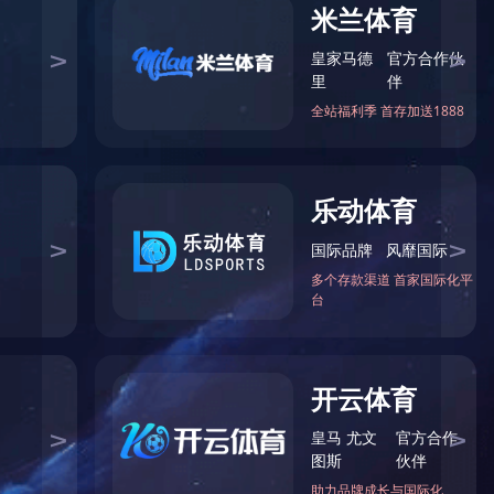
2021-03-02