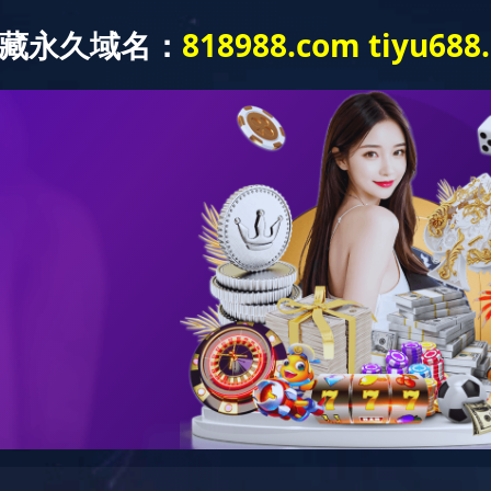
公司简介
经营范围
业务类型
招标和