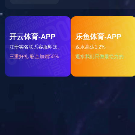
造价咨询
工程招标代理
政府采购
工程咨询
开云网页版·官方端在线
开云网页版·官方端在线-开云(中国) 中标
汕头市潮阳区财政局财政性资
开云网页版·官方端在线-开云(中国) 工程
咨询公司设计部助力联沙社区
开云网页版·官方端在线-开云(中国) 公司