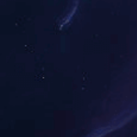
成功入库南沙横沥镇工程咨询
开云网页版·官方端在线-开云(中国) 公司
成功入库南沙黄阁镇工程监理
公司入选95007部队建筑工程设计
联系我们
联系人：林经理
手 机：18022366030
邮 箱：767877449@qq.com
公 司：开云网页版·官方端在线-开云(中国)
地 址：广州市荔湾区浣花路浣南东街26号
206房