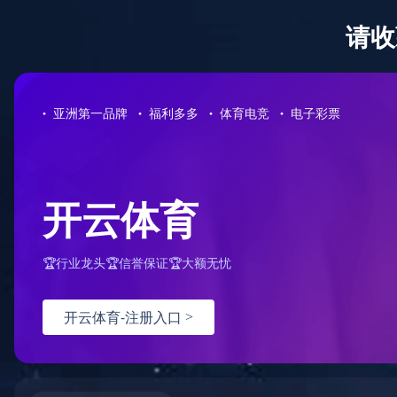
开云网页版·官方端在线
欢迎光临~开云网页版·官方端在线-开云(中国)
开云网页版·官方端在线-开云(中国)
开云网页版·官方端在线
联系方式