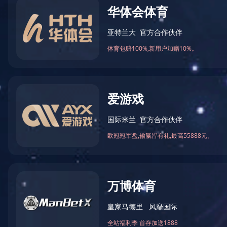
您的位置：
开云网页版·官方端在线-开云(中国)
>
业
导航栏目
全过
代建
全
全
工程设计
询
全过程工程咨询
工程监理