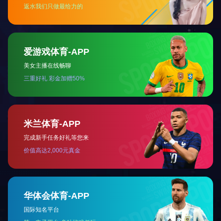
邮箱：767877449@qq.com
地址：广州市荔湾区浣花路浣南东街26号206房
关于开云网页版·
业务类型
开云网页版·官方
官方端在线-开云
端在线
工程监理
(中国)
代建
公司简介
工程造价咨询
经营范围和工作
模式
工程招标代理
政府采购
工程设计