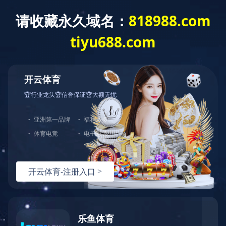
开云网页版·官方端在线
导航菜单
导
航
菜
您的位置：
开云网页版·官方端在线-开云(中国)
>
业务类型
>
工程
单
设计
工程设计