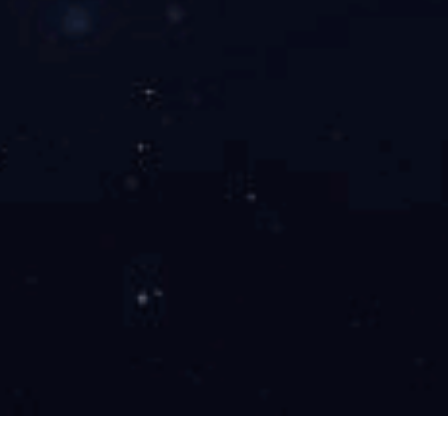
公 司：开云网页版·官方端在线-开云(中国)
地 址：广州市荔湾区浣花路浣南东街26号206房
电话：020-81407316
手机：18022366030
邮箱：767877449@qq.com
地址：广州市荔湾区浣花路浣南东街26号206房
关于开云网页版·
业务类型
开云网页版·官方
官方端在线-开云
端在线
工程监理
(中国)
代建
公司简介
工程造价咨询
经营范围和工作
模式
工程招标代理